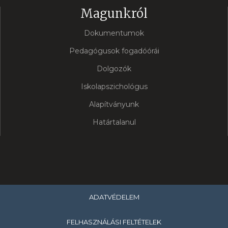
Magunkról
Dokumentumok
Pedagógusok fogadóórái
Dolgozók
Iskolapszichológus
Alapítványunk
Határtalanul
ADATVÉDELEM
FELHASZNÁLÁSI FELTÉTELEK