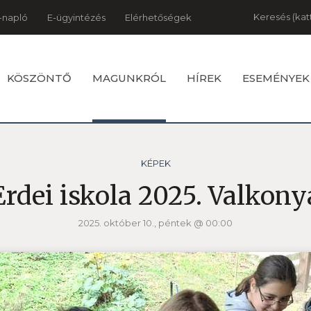
Keresés
-napló
E-ügyintézés
Elérhetőségek
KÖSZÖNTŐ
MAGUNKRÓL
HÍREK
ESEMÉNYEK
KÉPEK
Erdei iskola 2025. Valkony
2025. október 10., péntek @ 00:00