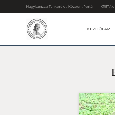
Nagykanizsai Tankerületi Központ Portál
KRÉTA e
KEZDŐLAP