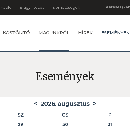
Keresés
-napló
E-ügyintézés
Elérhetőségek
KÖSZÖNTŐ
MAGUNKRÓL
HÍREK
ESEMÉNYEK
Események
<
>
2026. augusztus
SZ
CS
P
29
30
31