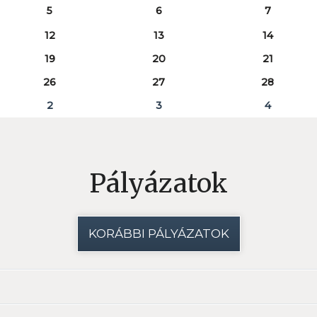
5
6
7
12
13
14
19
20
21
26
27
28
2
3
4
Pályázatok
KORÁBBI PÁLYÁZATOK