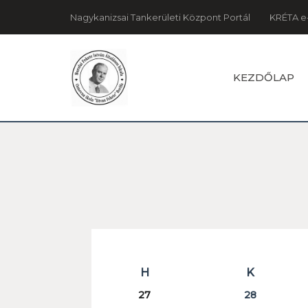
Nagykanizsai Tankerületi Központ Portál
KRÉTA e
KEZDŐLAP
H
K
27
28